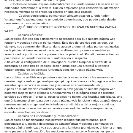
activas, las cookies pueden ser de dos tipos:
- Cookies de sesión: expiran automáticamente cuando terminas la sesión en tu
ordenador, “smartphone” o tableta. Suelen emplearse para conservar la información
necesaria mientras se te presta un servicio en una sola ocasión.
- Cookies persistentes: permanecen almacenadas en tu ordenador,
“smartphone” o tableta durante un periodo determinado, que puede variar desde
unos minutos hasta varios años.
• ¿QUÉ TIPO DE COOKIES PODEMOS UTILIZAR EN NUESTRA PÁGINA
WEB?
- Cookies Técnicas:
Las cookies técnicas son estrictamente necesarias para que nuestra página web
funcione y puedas navegar por la misma. Este tipo de cookies son las que, por
ejemplo, nos permiten identificarte, darte acceso a determinadas partes restringidas
de la página si fuese necesario, o recordar diferentes opciones o servicios ya
seleccionados por ti, como tus preferencias de privacidad. Por ello, están activadas
por defecto, no siendo necesaria tu autorización al respecto.
A través de la configuración de tu navegador, puedes bloquear o alertar de la
presencia de este tipo de cookies, si bien dicho bloqueo afectará al correcto
funcionamiento de las distintas funcionalidades de nuestra página web.
- Cookies de Análisis:
Las cookies de análisis nos permiten estudiar la navegación de los usuarios de
nuestra página web en general (por ejemplo, qué secciones de la página son las más
visitadas, qué servicios se usan más y si funcionan correctamente, etc.).
A partir de la información estadística sobre la navegación en nuestra página web,
podemos mejorar tanto el propio funcionamiento de la página como los distintos
servicios que ofrece. Por tanto, estas cookies no tienen una finalidad publicitaria, sino
que únicamente sirven para que nuestra página web funcione mejor, adaptándose a
nuestros usuarios en general. Activándolas contribuirás a dicha mejora continua.
Puedes activar o desactivar estas cookies marcando la casilla correspondiente,
estando desactivadas por defecto.
- Cookies de Funcionalidad y Personalización:
Las cookies de funcionalidad nos permiten recordar tus preferencias, para
personalizar a tu medida determinadas características y opciones generales de
nuestra página web, cada vez que accedas a la misma (por ejemplo, el idioma en que
se te presenta la información, las secciones marcadas como favoritas, tu tipo de