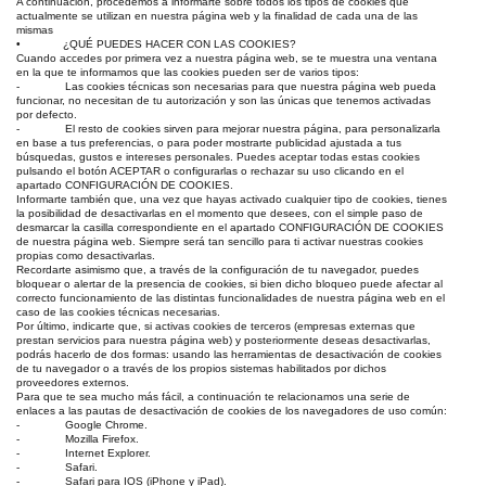
A continuación, procedemos a informarte sobre todos los tipos de cookies que
actualmente se utilizan en nuestra página web y la finalidad de cada una de las
mismas
• ¿QUÉ PUEDES HACER CON LAS COOKIES?
Cuando accedes por primera vez a nuestra página web, se te muestra una ventana
en la que te informamos que las cookies pueden ser de varios tipos:
- Las cookies técnicas son necesarias para que nuestra página web pueda
funcionar, no necesitan de tu autorización y son las únicas que tenemos activadas
por defecto.
- El resto de cookies sirven para mejorar nuestra página, para personalizarla
en base a tus preferencias, o para poder mostrarte publicidad ajustada a tus
búsquedas, gustos e intereses personales. Puedes aceptar todas estas cookies
pulsando el botón ACEPTAR o configurarlas o rechazar su uso clicando en el
apartado CONFIGURACIÓN DE COOKIES.
Informarte también que, una vez que hayas activado cualquier tipo de cookies, tienes
la posibilidad de desactivarlas en el momento que desees, con el simple paso de
desmarcar la casilla correspondiente en el apartado CONFIGURACIÓN DE COOKIES
de nuestra página web. Siempre será tan sencillo para ti activar nuestras cookies
propias como desactivarlas.
Recordarte asimismo que, a través de la configuración de tu navegador, puedes
bloquear o alertar de la presencia de cookies, si bien dicho bloqueo puede afectar al
correcto funcionamiento de las distintas funcionalidades de nuestra página web en el
caso de las cookies técnicas necesarias.
Por último, indicarte que, si activas cookies de terceros (empresas externas que
prestan servicios para nuestra página web) y posteriormente deseas desactivarlas,
podrás hacerlo de dos formas: usando las herramientas de desactivación de cookies
de tu navegador o a través de los propios sistemas habilitados por dichos
proveedores externos.
Para que te sea mucho más fácil, a continuación te relacionamos una serie de
enlaces a las pautas de desactivación de cookies de los navegadores de uso común:
- Google Chrome.
- Mozilla Firefox.
- Internet Explorer.
- Safari.
- Safari para IOS (iPhone y iPad).