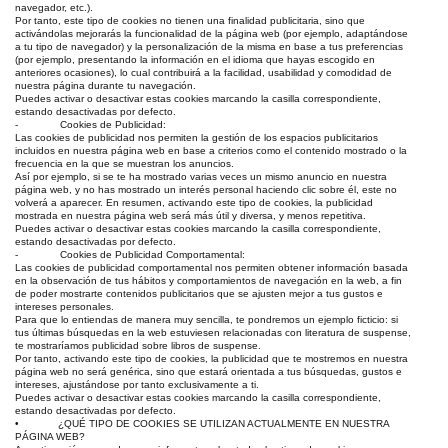
navegador, etc.).
Por tanto, este tipo de cookies no tienen una finalidad publicitaria, sino que
activándolas mejorarás la funcionalidad de la página web (por ejemplo, adaptándose
a tu tipo de navegador) y la personalización de la misma en base a tus preferencias
(por ejemplo, presentando la información en el idioma que hayas escogido en
anteriores ocasiones), lo cual contribuirá a la facilidad, usabilidad y comodidad de
nuestra página durante tu navegación.
Puedes activar o desactivar estas cookies marcando la casilla correspondiente,
estando desactivadas por defecto.
- Cookies de Publicidad:
Las cookies de publicidad nos permiten la gestión de los espacios publicitarios
incluidos en nuestra página web en base a criterios como el contenido mostrado o la
frecuencia en la que se muestran los anuncios.
Así por ejemplo, si se te ha mostrado varias veces un mismo anuncio en nuestra
página web, y no has mostrado un interés personal haciendo clic sobre él, este no
volverá a aparecer. En resumen, activando este tipo de cookies, la publicidad
mostrada en nuestra página web será más útil y diversa, y menos repetitiva.
Puedes activar o desactivar estas cookies marcando la casilla correspondiente,
estando desactivadas por defecto.
- Cookies de Publicidad Comportamental:
Las cookies de publicidad comportamental nos permiten obtener información basada
en la observación de tus hábitos y comportamientos de navegación en la web, a fin
de poder mostrarte contenidos publicitarios que se ajusten mejor a tus gustos e
intereses personales.
Para que lo entiendas de manera muy sencilla, te pondremos un ejemplo ficticio: si
tus últimas búsquedas en la web estuviesen relacionadas con literatura de suspense,
te mostraríamos publicidad sobre libros de suspense.
Por tanto, activando este tipo de cookies, la publicidad que te mostremos en nuestra
página web no será genérica, sino que estará orientada a tus búsquedas, gustos e
intereses, ajustándose por tanto exclusivamente a ti.
Puedes activar o desactivar estas cookies marcando la casilla correspondiente,
estando desactivadas por defecto.
• ¿QUÉ TIPO DE COOKIES SE UTILIZAN ACTUALMENTE EN NUESTRA
PÁGINA WEB?