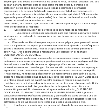
En principio, una cookie es inofensiva: no contiene virus, troyanos, gusanos, etc. que
puedan dañar tu terminal, pero sí tiene cierto impacto sobre tu derecho a la
protección de tus datos personales, pues recoge determinada información
concerniente a tu persona (hábitos de navegación, identidad, preferencias, etc.).
Es por ello que, en base a lo establecido en la normativa aplicable (LSSI y normativa
vigente de protección de datos personales), la activación de determinados tipos de
cookies necesitará de tu autorización previa.
Antes de ello, te daremos alguna información adicional que te ayudará a una mejor
toma de decisiones al respecto:
1. Las cookies pueden ser de varios tipos en función de su finalidad:
- Las cookies técnicas son necesarias para que nuestra página web pueda
funcionar, no necesitan de tu autorización y son las únicas que tenemos activadas
por defecto.
- El resto de cookies sirven para mejorar nuestra página, para personalizarla en
base a tus preferencias, o para poder mostrarte publicidad ajustada a tus búsquedas,
gustos e intereses personales. Puedes aceptar todas estas cookies pulsando el
botón ACEPTAR o configurarlas o rechazar su uso clicando en el apartado
CONFIGURACIÓN DE COOKIES.
2. Algunas cookies son nuestras (las denominaremos cookies propias) y otras
pertenecen a empresas externas que prestan servicios para nuestra página web (las
denominaremos cookies de terceros: un ejemplo podrían ser las cookies de
proveedores externos como Google). En este sentido, es importante que sepas que
algunos de dichos proveedores externos pueden estar ubicados fuera de España.
A nivel mundial, no todos los países tienen un mismo nivel de protección de datos,
existiendo algunos países más seguros que otros (por ejemplo, la Unión Europea es
un entorno seguro para tus datos). Nuestra política es recurrir a proveedores
confiables que, con independencia de que se encuentren o no ubicados en la Unión
Europea, hayan adoptado las garantías adecuadas para la protección de tu
información personal. No obstante, en el apartado denominado ¿QUÉ TIPO DE
COOKIES SE UTILIZAN ACTUALMENTE EN NUESTRA PÁGINA WEB?, puedes
consultar las distintas Políticas de privacidad y protección de datos de cada uno de
los referidos proveedores externos, a fin de tomar una decisión consciente sobre la
activación o no de las cookies de terceros que utiliza nuestra página web.
3. Finalmente, indicarte que, en función del plazo de tiempo que permanecen