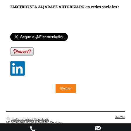
ELECTRICISTA ALJARAFE AUTORIZADO
en redes sociales :
Blogger
Vista Web
Versión para imprimir
|
Mapa del sitio
© ELECTRICIDAD INTEGRAL ALJARAFE. Electricista
autorizado Sevilla. Instalador eléctrico certificado. Instalaciones,
averías y reformas eléctricas en Sevilla y provincia.