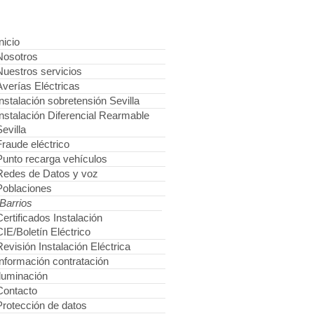
nicio
Nosotros
Nuestros servicios
Averías Eléctricas
Instalación sobretensión Sevilla
Instalación Diferencial Rearmable
evilla
Fraude eléctrico
Punto recarga vehículos
Redes de Datos y voz
Poblaciones
Barrios
Certificados Instalación
CIE/Boletín Eléctrico
Revisión Instalación Eléctrica
Información contratación
Iluminación
Contacto
Protección de datos