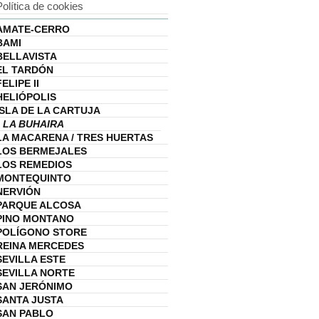
Política de cookies
AMATE-CERRO
BAMI
BELLAVISTA
EL TARDÓN
FELIPE II
HELIÓPOLIS
ISLA DE LA CARTUJA
LA BUHAIRA
LA MACARENA / TRES HUERTAS
LOS BERMEJALES
LOS REMEDIOS
MONTEQUINTO
NERVIÓN
PARQUE ALCOSA
PINO MONTANO
POLÍGONO STORE
REINA MERCEDES
SEVILLA ESTE
SEVILLA NORTE
SAN JERÓNIMO
SANTA JUSTA
SAN PABLO