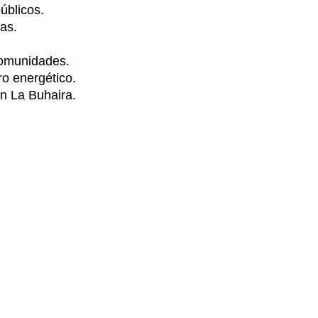
úblicos.
das.
Comunidades.
ro energético.
en La Buhaira.