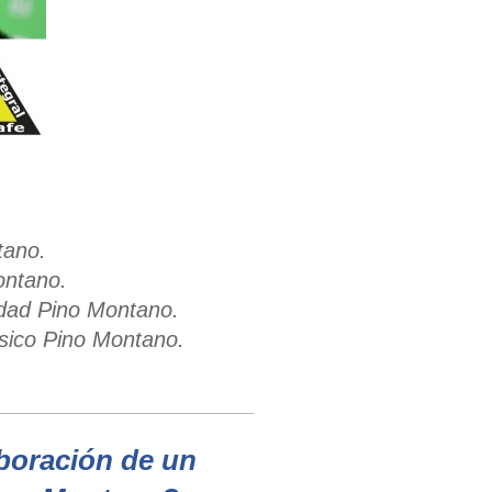
.
tano.
ontano.
idad Pino Montano.
ásico Pino Montano.
aboración de un