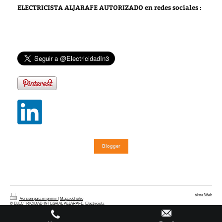
ELECTRICISTA ALJARAFE AUTORIZADO
en redes sociales :
Blogger
Vista Web
Versión para imprimir
|
Mapa del sitio
© ELECTRICIDAD INTEGRAL ALJARAFE. Electricista
autorizado Sevilla. Instalador eléctrico certificado. Instalaciones,
averías y reformas eléctricas en Sevilla y provincia.