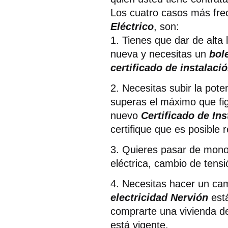
Los cuatro casos más frec
Eléctrico
, son:
1. Tienes que dar de alta 
nueva y necesitas un
bol
certificado de instalació
2. Necesitas subir la pot
superas el máximo que fig
nuevo
Certificado de In
certifique que es posible r
3. Quieres pasar de monofá
eléctrica, cambio de tensi
4. Necesitas hacer un cam
electricidad
Nervión
est
comprarte una vivienda d
está vigente.