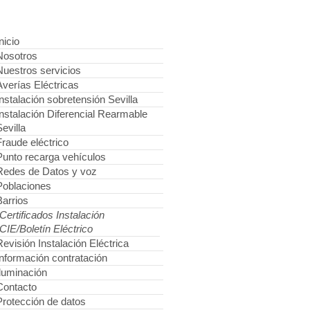
nicio
Nosotros
Nuestros servicios
Averías Eléctricas
Instalación sobretensión Sevilla
Instalación Diferencial Rearmable
evilla
Fraude eléctrico
Punto recarga vehículos
Redes de Datos y voz
Poblaciones
Barrios
Certificados Instalación
CIE/Boletín Eléctrico
Revisión Instalación Eléctrica
Información contratación
Iluminación
Contacto
Protección de datos